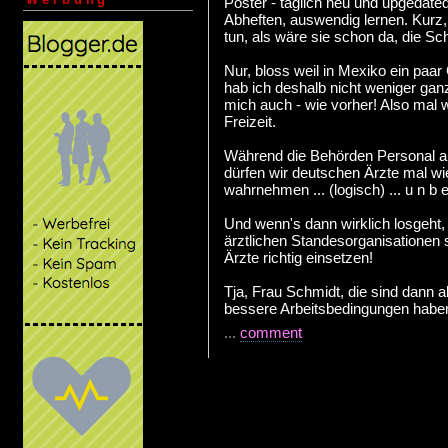
Poster - täglich neu und upgedat
Abheften, auswendig lernen. Kurz, 
tun, als wäre sie schon da, die Sc
Nur, bloss weil in Mexiko ein paa
hab ich deshalb nicht weniger gan
mich auch - wie vorher! Also mal 
Freizeit.
Während die Behörden Personal a
dürfen wir deutschen Ärzte mal wi
wahrnehmen ... (logisch) ... u n b e 
Und wenn's dann wirklich losgeht,
ärztlichen Standesorganisationen 
Ärzte richtig einsetzen!
Tja, Frau Schmidt, die sind dann ab
bessere Arbeitsbedingungen habe
...
comment