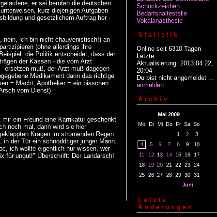
elaufene, er sei berufen die deutschen
Schockzeichen
 unterweisen, kurz diejenigen Aufgaben
Bedarfshaltestelle
sbildung und gesetzlichem Auftrag her -
Vokalanästhesie
Statistik
nein, ich bin nicht chauvenistisch!) an
artizipieren (ohne allerdings ihre
Online seit 6310 Tagen
ispiel: die Politik entscheidet, dass der
Letzte
trägen der Kassen - die vom Arzt
Aktualisierung: 2013.04.22,
 - ersetzen muß, der Arzt muß dagegen
20:04
abgegebene Medikament dann das richtige
Du bist nicht angemeldet ...
ssen = Macht, Apotheker = ein bisschen
anmelden
 Arsch vom Dienst)
Archiv
Mai 2009
 mir ein Freund eine Karrikatur geschenkt
Mo
Di
Mi
Do
Fr
Sa
So
och noch mal, dann wird sie hier
ochgeklappten Kragen im strömenden Regen
1
2
3
t, in der Tür ein schnoddriger junger Mann.
4
5
6
7
8
9
10
c, ich wollte eigentlich nur wissen, wer
11
12
13
14
15
16
17
x für ungut!" Überschrift: Der Landarsch!
18
19
20
21
22
23
24
25
26
27
28
29
30
31
Juni
Letzte
Änderungen