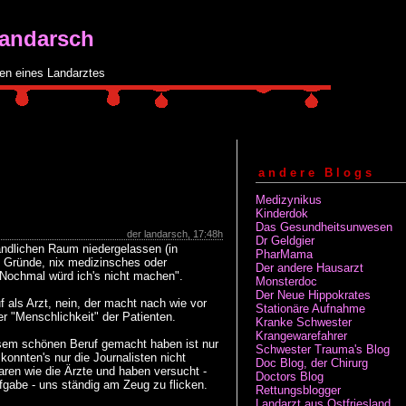
Landarsch
en eines Landarztes
andere Blogs
Medizynikus
Kinderdok
Das Gesundheitsunwesen
der landarsch, 17:48h
Dr Geldgier
ländlichen Raum niedergelassen (in
PharMama
e Gründe, nix medizinsches oder
Der andere Hausarzt
 "Nochmal würd ich's nicht machen".
Monsterdoc
Der Neue Hippokrates
uf als Arzt, nein, der macht nach wie vor
Stationäre Aufnahme
der "Menschlichkeit" der Patienten.
Kranke Schwester
Krangewarefahrer
esem schönen Beruf gemacht haben ist nur
Schwester Trauma's Blog
konnten's nur die Journalisten nicht
Doc Blog, der Chirurg
aren wie die Ärzte und haben versucht -
Doctors Blog
fgabe - uns ständig am Zeug zu flicken.
Rettungsblogger
Landarzt aus Ostfriesland