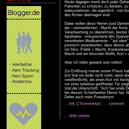
Heute dagegen meint doch jeder Daherg
Patienten zu schützen, zu beraten, zu
wahrzunehmen, die eigentlich - von Au
den Ärzten übertragen sind.
Dabei wollen diese Herren (und Damen, 
der - vermeintlichen - Macht der Ärzte p
Verantwortung zu übenehmen, bestes Be
Apotheker - entsprechend den Sparver
verordneten Medikamente - "aut idem"
juristisch verantworten, dass dieses 
ist! Also: Politik = Macht, Krankenka
Macht und ein bisschen Muffe, Arzt =
Aber ich hätte gewarnt sein sollen!
Zur Eröffnung meiner ersten Praxis hat
(ich find sie leider nicht mehr, wenn d
veröffentlicht), die einen Arzt mit h
vor einer teilweise geöffneten Tür zeig
Und die Unterschrift: "Ach Sie sinds Do
bei diesem Scheißwetter Dienst hat. Ni
Daher auch mein Pseudonym.
...
link
(
1 Kommentar
) ...
comment
...
older stories