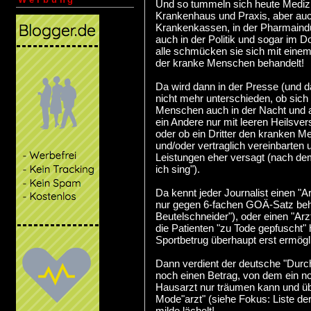
Und so tummeln sich heute Medizine
Krankenhaus und Praxis, aber auc
Krankenkassen, in der Pharmaindus
auch in der Politik und sogar im 
alle schmücken sie sich mit einem 
der kranke Menschen behandelt!
Da wird dann in der Presse (und d
nicht mehr unterschieden, ob sich
Menschen auch in der Nacht und 
ein Andere nur mit leeren Heilsve
oder ob ein Dritter den kranken M
und/oder vertraglich vereinbarten 
Leistungen eher versagt (nach dem 
ich sing").
Da kennt jeder Journalist einen "A
nur gegen 6-fachen GOÄ-Satz behan
Beutelschneider"), oder einen "Arz
die Patienten "zu Tode gepfuscht" h
Sportbetrug überhaupt erst ermögli
Dann verdient der deutsche "Durch
noch einen Betrag, von dem ein n
Hausarzt nur träumen kann und üb
Mode"arzt" (siehe Fokus: Liste de
milde lächelt!