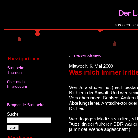
Der 
aus dem Leb
...
newer stories
Navigation
Mittwoch, 6. Mai 2009
Startseite
Was mich immer irritie
Themen
über mich
Impressum
Wer Jura studiert, ist (nach best
Richter oder Anwalt. Und wer seine 
Versicherungen, Banken, Ämtern find
Abteilungsleiter, Amtsdirektor ode
Blogger.de Startseite
Richter.
Suche
Wer dagegen Medizin studiert, ist 
"Arzt" (in der früheren DDR war e
ja mit der Wende abgeschafft!).
Werbung