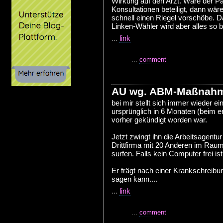
Wirkung auf den Arzt. Wäre der Pa
Konsultationen beteiligt, dann wär
schnell einen Riegel vorschöbe. 
Linken-Wähler wird aber alles so 
...
link
...
comment
AU wg. ABM-Maßnah
bei mir stellt sich immer wieder ein 
ursprünglich in 6 Monaten (beim e
vorher gekündigt worden war.
Jetzt zwingt ihn die Arbeitsagen
Drittfirma mit 20 Anderen im Rau
surfen. Falls kein Computer frei is
Er frägt nach einer Krankschreibun
sagen kann....
...
link
...
comment