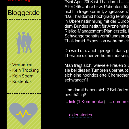
"Seit April 2008 ist Thalidomid .....
Alter ≥65 Jahre bzw. Patienten, f
nicht in frage kommt, zugelassen.
"Da Thalidomid hochgradig teratoge
in Übereinstimmung mit der Euro
dem Bundesinstitut für Arzneimitt
Risiko-Management-Plan erstellt. D
Schwangerschaftsverhütungsprogr
Thalidomid-Exposition während ein
Da wird u.a. auch geregelt, dass 
Therapie sicher verhüten müssen, n
Man frägt sich, wieviele Frauen 
sie bei diesen Tumoren überhaup
sich eine hochdosierte Chemothera
schwanger)!
Und damit haben sich 2 Behörden (n
beschäftigt!
...
link
(
1 Kommentar
) ...
commen
...
older stories